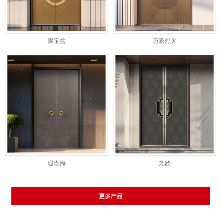
聚宝盆
万家灯火
珊瑚海
笼韵