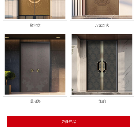
聚宝盆
万家灯火
珊瑚海
笼韵